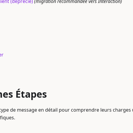
lient (déprécié)
(migration recommandée vers Interaction)
er
nes Étapes
type de message en détail pour comprendre leurs charges u
fiques.