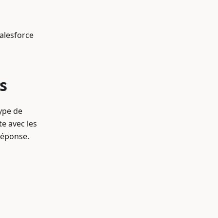
alesforce
s
ype de
te avec les
réponse.