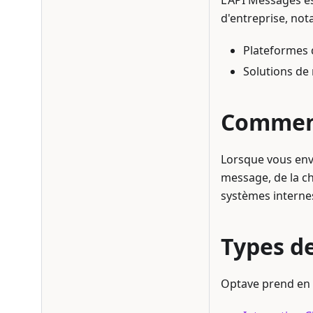
L'API Messages e
d'entreprise, no
Plateformes 
Solutions de 
Comment
Lorsque vous envo
message, de la ch
systèmes interne
Types d
Optave prend en 